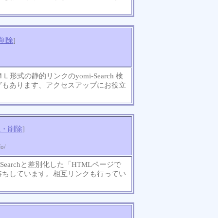
削除
]
形式の静的リンクのyomi-Search 検
グもあります、アクセスアップにお役立
正・削除
]
o/
Searchと差別化した「HTMLページで
待ちしています。相互リンクも行ってい