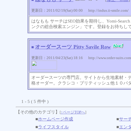
更新日：2011/02/19(Sat) 00:00 http://indus.ii-smile.com/
はなもも サーチはSEO効果を期待し、Yomi-Sea
ンクの総合検索エンジン」です。登録をお待ちし
オーダースーツ Pitty Savile Row
■
更新日：2011/04/23(Sat) 18:16 http://www.order-suits.com
オーダースーツの専門店。サイトから生地素材・
格オーダー。クラシコ・ブリティッシュ他１０パ
1 - 5 ( 5 件中 )
【その他のカテゴリ】
[
↑ページTOPへ
]
■
ホームページ作成
■
サー
■
ライフスタイル
■
エン