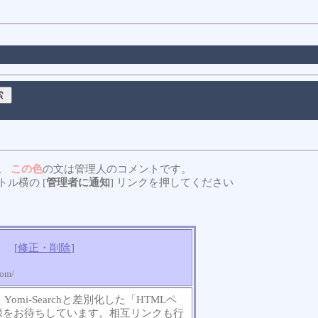
。
この色
の文は管理人のコメントです。
ル横の [
管理者に通知
] リンクを押してください
[
修正・削除
]
com/
mi-Searchと差別化した「HTMLペ
録をお待ちしています。相互リンクも行