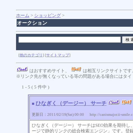
ホーム
>
ショッピング
>
オークション
[
他のカテゴリ
] [
サイトマップ
]
はおすすめサイト、
は相互リンクサイトです
※リンク先が無くなっている等の問題がある場合にはタイト
1 - 5 ( 5 件中 )
ひなぎく（デージー） サーチ
■
更新日：2011/02/19(Sat) 00:00 http://canismajor.ii-smile.
ひなぎく（デージー） サーチはSEO効果を期待し、Yo
ージで静的リンクの総合検索エンジン」です。登