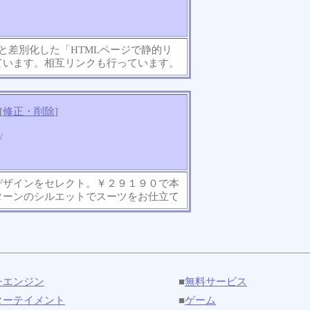
rchと差別化した「HTMLページで静的リ
ています。相互リンクも行っています。
[
修正・削除
]
/
デザインをセレクト。￥２９１９０で本
ターンのシルエットでスーツをお仕立て
チエンジン
■
無料サービス
ターテイメント
■
ゲーム